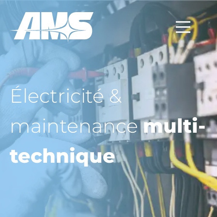
Électricité &
maintenance
multi-
technique