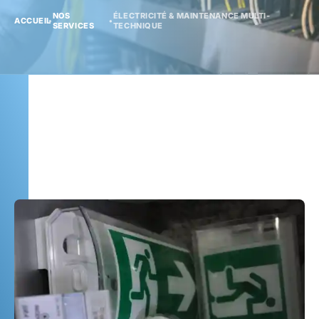
NOS
ÉLECTRICITÉ & MAINTENANCE MULTI-
ACCUEIL
•
•
SERVICES
TECHNIQUE